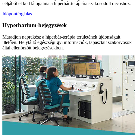
céljából el kell látogatnia a hiperbár-terápiára szakosodott orvoshoz.
Időpontfoglalás
Hyperbarium-bejegyzések
Maradjon naprakész a hiperbár-terápia területének újdonságait
illetően. Helytálló egészségügyi információk, tapasztalt szakorvosok
által ellenőrzött bejegyzésekben.