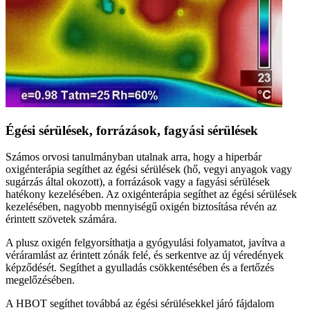
Égési sérülések, forrázások, fagyási sérülések
Számos orvosi tanulmányban utalnak arra, hogy a hiperbár
oxigénterápia segíthet az égési sérülések (hő, vegyi anyagok vagy
sugárzás által okozott), a forrázások vagy a fagyási sérülések
hatékony kezelésében. Az oxigénterápia segíthet az égési sérülések
kezelésében, nagyobb mennyiségű oxigén biztosítása révén az
érintett szövetek számára.
A plusz oxigén felgyorsíthatja a gyógyulási folyamatot, javítva a
véráramlást az érintett zónák felé, és serkentve az új véredények
képződését. Segíthet a gyulladás csökkentésében és a fertőzés
megelőzésében.
A HBOT segíthet továbbá az égési sérülésekkel járó fájdalom