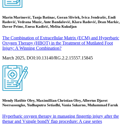
Marin Marinović, Tanja Batinac, Goran Slivšek, Ivica Jendrašic, Endi
Radović, Vedrana Muzic, Ante Bandalović, Klara Radović, Dean Markic,
Davor Primc, Enesa Kadirić, Melita Kukuljan
The Combination of Extracellular Matrix (ECM) and Hyperbaric
Oxygen Therapy (HBOT) in the Treatment of Mutilated Foot
Injury: A Winning Combination?
March 2025, DOI:10.13140/RG.2.2.15557.15845
Mendy Hatibie Oley, Maximillian Christian Oley, Albertus Djarot
Noersasongko, Yudhaputra Setiadhi, Vania Sukarno, Muhammad Faruk
Hyperbaric oxygen therapy in managing fingertip injury after the
thenar and Vsingle bondY flap procedure: A case series