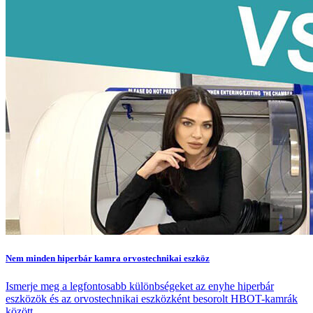
Nem minden hiperbár kamra orvostechnikai eszköz
Ismerje meg a legfontosabb különbségeket az enyhe hiperbár
eszközök és az orvostechnikai eszközként besorolt HBOT-kamrák
között.