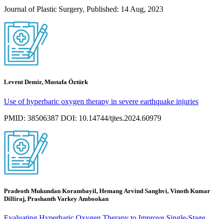
Journal of Plastic Surgery, Published: 14 Aug, 2023
Levent Demir, Mustafa Öztürk
Use of hyperbaric oxygen therapy in severe earthquake injuries
PMID: 38506387 DOI: 10.14744/tjtes.2024.60979
Pradeoth Mukundan Korambayil, Hemang Arvind Sanghvi, Vinoth Kumar
Dilliraj, Prashanth Varkey Ambookan
Evaluating Hyperbaric Oxygen Therapy to Improve Single-Stage