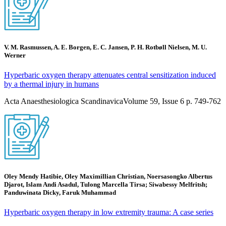
V. M. Rasmussen, A. E. Borgen, E. C. Jansen, P. H. Rotbøll Nielsen, M. U.
Werner
Hyperbaric oxygen therapy attenuates central sensitization induced
by a thermal injury in humans
Acta Anaesthesiologica ScandinavicaVolume 59, Issue 6 p. 749-762
Oley Mendy Hatibie, Oley Maximillian Christian, Noersasongko Albertus
Djarot, Islam Andi Asadul, Tulong Marcella Tirsa; Siwabessy Melfritsh;
Panduwinata Dicky, Faruk Muhammad
Hyperbaric oxygen therapy in low extremity trauma: A case series