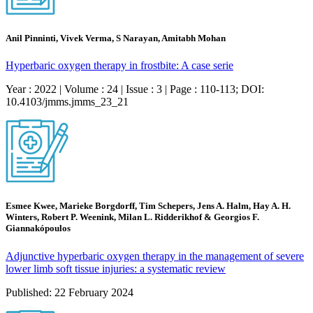
Anil Pinninti, Vivek Verma, S Narayan, Amitabh Mohan
Hyperbaric oxygen therapy in frostbite: A case serie
Year : 2022 | Volume : 24 | Issue : 3 | Page : 110-113; DOI:
10.4103/jmms.jmms_23_21
Esmee Kwee, Marieke Borgdorff, Tim Schepers, Jens A. Halm, Hay A. H.
Winters, Robert P. Weenink, Milan L. Ridderikhof & Georgios F.
Giannakópoulos
Adjunctive hyperbaric oxygen therapy in the management of severe
lower limb soft tissue injuries: a systematic review
Published: 22 February 2024