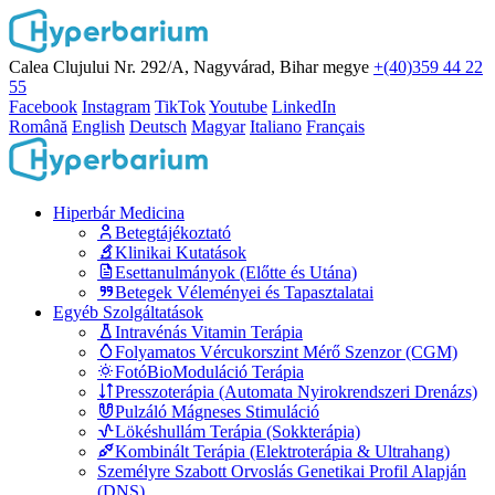
Calea Clujului Nr. 292/A, Nagyvárad, Bihar megye
+(40)359 44 22
55
Facebook
Instagram
TikTok
Youtube
LinkedIn
Română
English
Deutsch
Magyar
Italiano
Français
Hiperbár Medicina
Betegtájékoztató
Klinikai Kutatások
Esettanulmányok (Előtte és Utána)
Betegek Véleményei és Tapasztalatai
Egyéb Szolgáltatások
Intravénás Vitamin Terápia
Folyamatos Vércukorszint Mérő Szenzor (CGM)
FotóBioModuláció Terápia
Presszoterápia (Automata Nyirokrendszeri Drenázs)
Pulzáló Mágneses Stimuláció
Lökéshullám Terápia (Sokkterápia)
Kombinált Terápia (Elektroterápia & Ultrahang)
Személyre Szabott Orvoslás Genetikai Profil Alapján
(DNS)