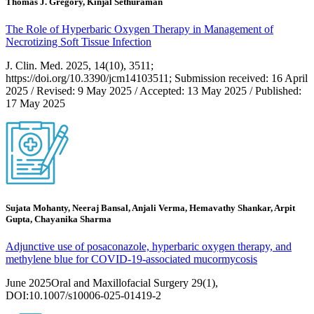
Thomas J. Gregory, Kinjal Sethuraman
The Role of Hyperbaric Oxygen Therapy in Management of
Necrotizing Soft Tissue Infection
J. Clin. Med. 2025, 14(10), 3511;
https://doi.org/10.3390/jcm14103511; Submission received: 16 April
2025 / Revised: 9 May 2025 / Accepted: 13 May 2025 / Published:
17 May 2025
Sujata Mohanty, Neeraj Bansal, Anjali Verma, Hemavathy Shankar, Arpit
Gupta, Chayanika Sharma
Adjunctive use of posaconazole, hyperbaric oxygen therapy, and
methylene blue for COVID-19-associated mucormycosis
June 2025Oral and Maxillofacial Surgery 29(1),
DOI:10.1007/s10006-025-01419-2