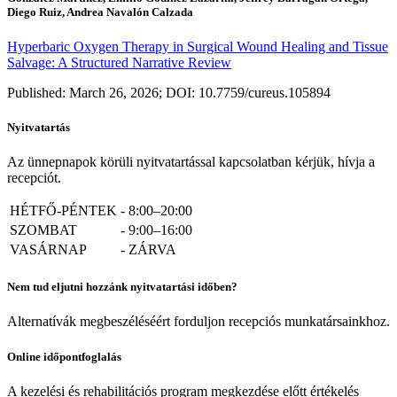
Diego Ruiz, Andrea Navalón Calzada
Hyperbaric Oxygen Therapy in Surgical Wound Healing and Tissue
Salvage: A Structured Narrative Review
Published: March 26, 2026; DOI: 10.7759/cureus.105894
Nyitvatartás
Az ünnepnapok körüli nyitvatartással kapcsolatban kérjük, hívja a
recepciót.
HÉTFŐ-PÉNTEK
-
8:00–20:00
SZOMBAT
-
9:00–16:00
VASÁRNAP
-
ZÁRVA
Nem tud eljutni hozzánk nyitvatartási időben?
Alternatívák megbeszéléséért forduljon recepciós munkatársainkhoz.
Online időpontfoglalás
A kezelési és rehabilitációs program megkezdése előtt értékelés