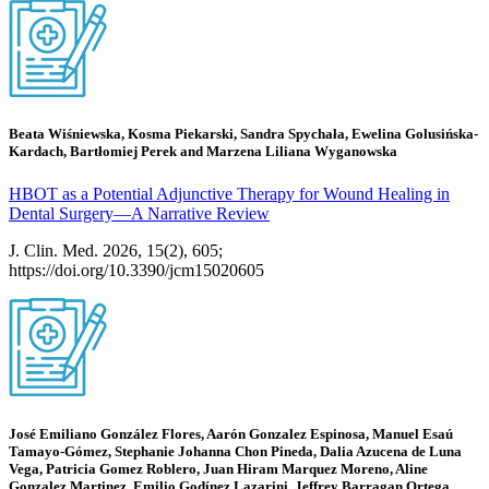
Beata Wiśniewska, Kosma Piekarski, Sandra Spychała, Ewelina Golusińska-
Kardach, Bartłomiej Perek and Marzena Liliana Wyganowska
HBOT as a Potential Adjunctive Therapy for Wound Healing in
Dental Surgery—A Narrative Review
J. Clin. Med. 2026, 15(2), 605;
https://doi.org/10.3390/jcm15020605
José Emiliano González Flores, Aarón Gonzalez Espinosa, Manuel Esaú
Tamayo-Gómez, Stephanie Johanna Chon Pineda, Dalia Azucena de Luna
Vega, Patricia Gomez Roblero, Juan Hiram Marquez Moreno, Aline
Gonzalez Martinez, Emilio Godínez Lazarini, Jeffrey Barragan Ortega,