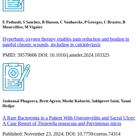
E Pathault, S Sanchez, B Husson, C Vanhaecke, P Georges, C Brazier, B
Mourvillier, M Viguier
Hyperbaric oxygen therapy enables pain reduction and healing in
painful chronic wounds, including in calciphylaxis
PMID: 39579606 DOI: 10.1016/j.annder.2024.103325
Jaskomal Phagoora, Brett Agrest, Moshe Kabariti, Sukhpreet Saini, Yanni
Hedjar
A Rare Bacteremia in a Patient With Osteomyelitis and Sacral Ulcer:
A Case Report of Tissierella praeacuta and Parvimonas micra
Published: November 23, 2024; DOI: 10.7759/cureus.74314