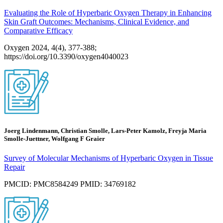
Evaluating the Role of Hyperbaric Oxygen Therapy in Enhancing
Skin Graft Outcomes: Mechanisms, Clinical Evidence, and
Comparative Efficacy
Oxygen 2024, 4(4), 377-388;
https://doi.org/10.3390/oxygen4040023
Joerg Lindenmann, Christian Smolle, Lars-Peter Kamolz, Freyja Maria
Smolle-Juettner, Wolfgang F Graier
Survey of Molecular Mechanisms of Hyperbaric Oxygen in Tissue
Repair
PMCID: PMC8584249 PMID: 34769182