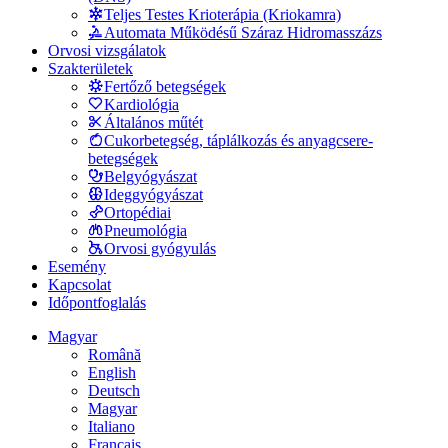
Teljes Testes Krioterápia (Kriokamra)
Automata Működésű Száraz Hidromasszázs
Orvosi vizsgálatok
Szakterületek
Fertőző betegségek
Kardiológia
Általános műtét
Cukorbetegség, táplálkozás és anyagcsere-
betegségek
Belgyógyászat
Ideggyógyászat
Ortopédiai
Pneumológia
Orvosi gyógyulás
Esemény
Kapcsolat
Időpontfoglalás
Magyar
Română
English
Deutsch
Magyar
Italiano
Français