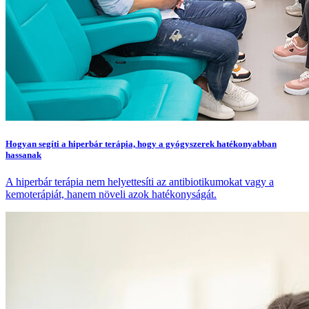
Hogyan segíti a hiperbár terápia, hogy a gyógyszerek hatékonyabban
hassanak
A hiperbár terápia nem helyettesíti az antibiotikumokat vagy a
kemoterápiát, hanem növeli azok hatékonyságát.