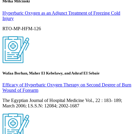
Metka Milcinski
Hyperbaric Oxygen as an Adjunct Treatment of Freezing Cold
Injury
RTO-MP-HFM-126
Wafaa Borhan, Maher El Kebelawy, and Ashraf EI Sebaie
Efficacy of Hyperbaric Oxygen Therapy on Second Degree of Burn
Wound of Forearm
The Egyptian Journal of Hospital Medicine Vol., 22 : 183- 189;
March 2006; I.S.S.N: 12084; 2002-1687