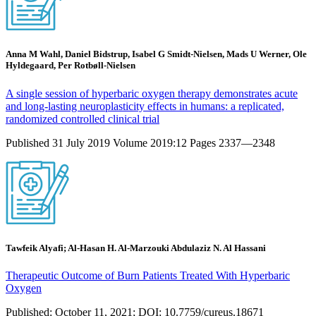
Anna M Wahl, Daniel Bidstrup, Isabel G Smidt-Nielsen, Mads U Werner, Ole
Hyldegaard, Per Rotbøll-Nielsen
A single session of hyperbaric oxygen therapy demonstrates acute
and long-lasting neuroplasticity effects in humans: a replicated,
randomized controlled clinical trial
Published 31 July 2019 Volume 2019:12 Pages 2337—2348
Tawfeik Alyafi; Al-Hasan H. Al-Marzouki Abdulaziz N. Al Hassani
Therapeutic Outcome of Burn Patients Treated With Hyperbaric
Oxygen
Published: October 11, 2021; DOI: 10.7759/cureus.18671