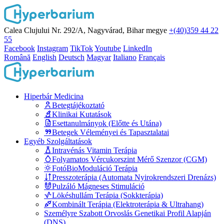
Calea Clujului Nr. 292/A, Nagyvárad, Bihar megye
+(40)359 44 22
55
Facebook
Instagram
TikTok
Youtube
LinkedIn
Română
English
Deutsch
Magyar
Italiano
Français
Hiperbár Medicina
Betegtájékoztató
Klinikai Kutatások
Esettanulmányok (Előtte és Utána)
Betegek Véleményei és Tapasztalatai
Egyéb Szolgáltatások
Intravénás Vitamin Terápia
Folyamatos Vércukorszint Mérő Szenzor (CGM)
FotóBioModuláció Terápia
Presszoterápia (Automata Nyirokrendszeri Drenázs)
Pulzáló Mágneses Stimuláció
Lökéshullám Terápia (Sokkterápia)
Kombinált Terápia (Elektroterápia & Ultrahang)
Személyre Szabott Orvoslás Genetikai Profil Alapján
(DNS)