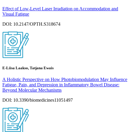
Effect of Low-Level Laser Irradiation on Accommodation and
Visual Fatigue
DOI: 10.2147/OPTH.S318674
E-Liisa Laakso, Tatjana Ewais
A Holistic Perspective on How Photobiomodulation May Influence
Fatigue, Pain, and Depression in Inflammatory Bowel Disease:
Beyond Molecular Mechanisms
DOI: 10.3390/biomedicines11051497