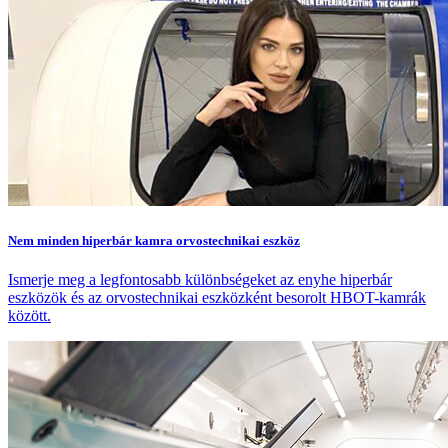
Nem minden hiperbár kamra orvostechnikai eszköz
Ismerje meg a legfontosabb különbségeket az enyhe hiperbár
eszközök és az orvostechnikai eszközként besorolt HBOT-kamrák
között.