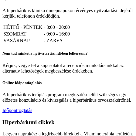
A hiperbárikus klinika ünnepnapokon érvényes nyitvatartási idejéről
kérjük, telefonon érdeklődjön.
HÉTFŐ - PÉNTEK
-
8:00 - 20:00
SZOMBAT
-
9:00 - 16:00
VASÁRNAP
-
ZÁRVA
Nem tud minket a nyitvatartási időben felkeresni?
Kérjük, vegye fel a kapcsolatot a recepciós munkatársunkkal az
alternatív lehetőségek megbeszélése érdekében.
Online időpontfoglalás
A hiperbárikus terápiás program megkezdése előtt szükséges egy
előzetes konzultáció és kivizsgálás a hiperbárikus orvosszakértőnél.
Időpontfoglalás
Hiperbáriumi cikkek
Legyen naprakész a legfrissebb hírekkel a Vitaminoterápia területén.