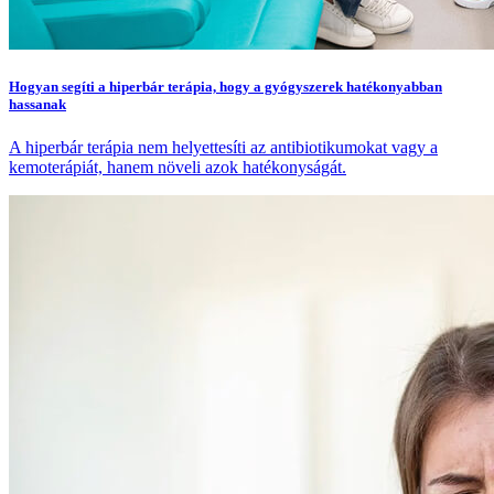
Hogyan segíti a hiperbár terápia, hogy a gyógyszerek hatékonyabban
hassanak
A hiperbár terápia nem helyettesíti az antibiotikumokat vagy a
kemoterápiát, hanem növeli azok hatékonyságát.