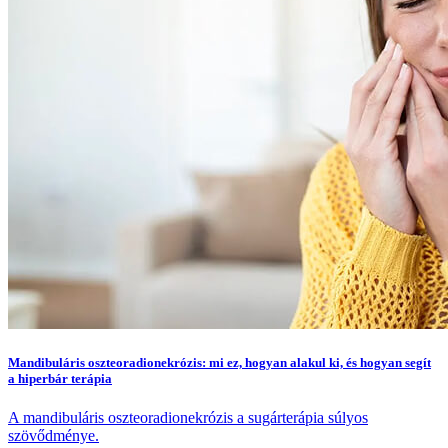
Mandibuláris oszteoradionekrózis: mi ez, hogyan alakul ki, és hogyan segít
a hiperbár terápia
A mandibuláris oszteoradionekrózis a sugárterápia súlyos
szövődménye.