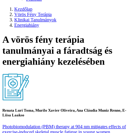
Kezdőlap
Vörös Fény Terápia
Klinikai Tanulmányok
Energiahiány
A vörös fény terápia
tanulmányai a fáradtság és
energiahiány kezelésében
Renata Luri Toma, Murilo Xavier Oliveira, Ana Cláudia Muniz Renno, E-
Liisa Laakso
Photobiomodulation (PBM) therapy at 904 nm mitigates effects of
exercise-induced skeletal muscle fatigue in young women