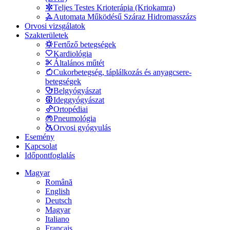
Teljes Testes Krioterápia (Kriokamra)
Automata Működésű Száraz Hidromasszázs
Orvosi vizsgálatok
Szakterületek
Fertőző betegségek
Kardiológia
Általános műtét
Cukorbetegség, táplálkozás és anyagcsere-
betegségek
Belgyógyászat
Ideggyógyászat
Ortopédiai
Pneumológia
Orvosi gyógyulás
Esemény
Kapcsolat
Időpontfoglalás
Magyar
Română
English
Deutsch
Magyar
Italiano
Français