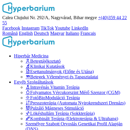
Calea Clujului Nr. 292/A, Nagyvárad, Bihar megye
+(40)359 44 22
55
Facebook
Instagram
TikTok
Youtube
LinkedIn
Română
English
Deutsch
Magyar
Italiano
Français
Hiperbár Medicina
Betegtájékoztató
Klinikai Kutatások
Esettanulmányok (Előtte és Utána)
Betegek Véleményei és Tapasztalatai
Egyéb Szolgáltatások
Intravénás Vitamin Terápia
Folyamatos Vércukorszint Mérő Szenzor (CGM)
FotóBioModuláció Terápia
Presszoterápia (Automata Nyirokrendszeri Drenázs)
Pulzáló Mágneses Stimuláció
Lökéshullám Terápia (Sokkterápia)
Kombinált Terápia (Elektroterápia & Ultrahang)
Személyre Szabott Orvoslás Genetikai Profil Alapján
(DNS)