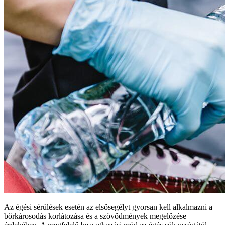
Az égési sérülések esetén az elsősegélyt gyorsan kell alkalmazni a
bőrkárosodás korlátozása és a szövődmények megelőzése