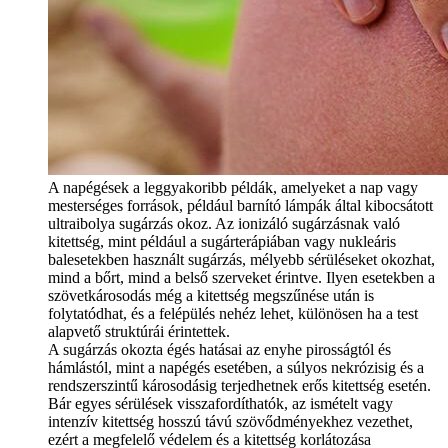
A napégések a leggyakoribb példák, amelyeket a nap vagy
mesterséges források, például barnító lámpák által kibocsátott
ultraibolya sugárzás okoz. Az ionizáló sugárzásnak való
kitettség, mint például a sugárterápiában vagy nukleáris
balesetekben használt sugárzás, mélyebb sérüléseket okozhat,
mind a bőrt, mind a belső szerveket érintve. Ilyen esetekben a
szövetkárosodás még a kitettség megszűnése után is
folytatódhat, és a felépülés nehéz lehet, különösen ha a test
alapvető struktúrái érintettek.
A sugárzás okozta égés hatásai az enyhe pirosságtól és
hámlástól, mint a napégés esetében, a súlyos nekrózisig és a
rendszerszintű károsodásig terjedhetnek erős kitettség esetén.
Bár egyes sérülések visszafordíthatók, az ismételt vagy
intenzív kitettség hosszú távú szövődményekhez vezethet,
ezért a megfelelő védelem és a kitettség korlátozása