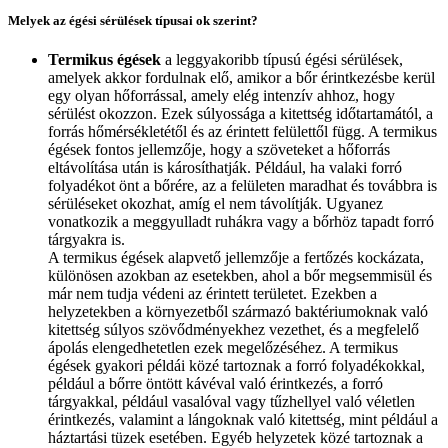
Melyek az égési sérülések típusai ok szerint?
Termikus égések
a leggyakoribb típusú égési sérülések,
amelyek akkor fordulnak elő, amikor a bőr érintkezésbe kerül
egy olyan hőforrással, amely elég intenzív ahhoz, hogy
sérülést okozzon. Ezek súlyossága a kitettség időtartamától, a
forrás hőmérsékletétől és az érintett felülettől függ. A termikus
égések fontos jellemzője, hogy a szöveteket a hőforrás
eltávolítása után is károsíthatják. Például, ha valaki forró
folyadékot önt a bőrére, az a felületen maradhat és továbbra is
sérüléseket okozhat, amíg el nem távolítják. Ugyanez
vonatkozik a meggyulladt ruhákra vagy a bőrhöz tapadt forró
tárgyakra is.
A termikus égések alapvető jellemzője a fertőzés kockázata,
különösen azokban az esetekben, ahol a bőr megsemmisül és
már nem tudja védeni az érintett területet. Ezekben a
helyzetekben a környezetből származó baktériumoknak való
kitettség súlyos szövődményekhez vezethet, és a megfelelő
ápolás elengedhetetlen ezek megelőzéséhez. A termikus
égések gyakori példái közé tartoznak a forró folyadékokkal,
például a bőrre öntött kávéval való érintkezés, a forró
tárgyakkal, például vasalóval vagy tűzhellyel való véletlen
érintkezés, valamint a lángoknak való kitettség, mint például a
háztartási tüzek esetében. Egyéb helyzetek közé tartoznak a