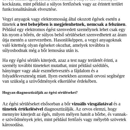
kockázata, mint például a súlyos fertőzések vagy az érintett terület
funkcionalitásának elvesztése.
Vegyi anyagok vagy elektromosság által okozott égések esetén a
tünetek
a test belsejében is megjelenhetnek, nemcsak a felszínen
.
Például egy elektromos égést szenvedett személynek lehet csak egy
kis nyom a bőrén, de súlyos belső sérüléseket szenvedhetett az áram
útja mentén a szervezetben. Hasonlóképpen, a vegyi anyagoknak
való kitettség olyan égéseket okozhat, amelyek továbbra is
súlyosbodnak még a bőr lemosása után is.
Ha egy égési sérülés kiterjedt, azaz a test nagy területét érinti, a
személy további tüneteket mutathat, mint például szédülés,
hányinger vagy akár eszméletvesztés a fájdalom és a
folyadékveszteség miatt. Ilyen esetekben azonnali orvosi segítségre
van szükség a szövődmények elkerülése érdekében.
Hogyan diagnosztizálják az égési sérüléseket?
Az égési sérüléseket elsősorban a bőr
vizuális vizsgálatával
és a
tünetek értékelésével
diagnosztizálják. Az orvos elemzi, hogy
mennyire kiterjedt az égés, milyen mélyen hatolt a bőrbe, és vannak-
e szövődmények jelei, mint például fertőzés vagy mélyebb szövetek
károsodása.