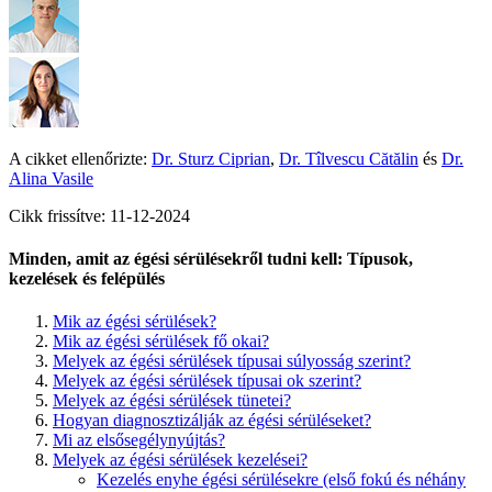
A cikket ellenőrizte:
Dr. Sturz Ciprian
,
Dr. Tîlvescu Cătălin
és
Dr.
Alina Vasile
Cikk frissítve: 11-12-2024
Minden, amit az égési sérülésekről tudni kell: Típusok,
kezelések és felépülés
Mik az égési sérülések?
Mik az égési sérülések fő okai?
Melyek az égési sérülések típusai súlyosság szerint?
Melyek az égési sérülések típusai ok szerint?
Melyek az égési sérülések tünetei?
Hogyan diagnosztizálják az égési sérüléseket?
Mi az elsősegélynyújtás?
Melyek az égési sérülések kezelései?
Kezelés enyhe égési sérülésekre (első fokú és néhány