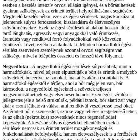
esetben a kezelés intenzív orvosi ellátást igényel, és a bőrátültetések
gyakran szükségesek az érintett terület helyreállításának segítésére.
Megfelelő kezelés nélkül ezek az égési sérülések magas kockázatot
jelentenek súlyos fertőzésekre, kiszáradásra és életveszélyes
szövődményekre. Ezek az égési sérülések általában hosszú ideig
tartó lánghatás, agresszív vegyi anyagokkal való érintkezés,
áramütés vagy rendkívül forró folyadékokkal való közvetlen
érintkezés következtében alakulnak ki. Minden harmadfokú égési
sérülést szenvedett személynek azonnal orvosi segítségre van
szüksége, mivel a felépülés összetett és hosszú távú folyamat.
Negyedfokú
- A negyedfokú égési sérülések súlyosabbak, mint a
harmadfokúak, mivel teljesen elpusztítják a bőrt és érintik a mélyebb
szöveteket, beleértve az izmokat, ínakat és akár a csontokat is. A
harmadfokú égésektől eltérően, ahol a bőr még jelen van, bár
károsodott, a negyedfokú égéseknél a szövetek teljesen
megsemmisülhetnek vagy elszenesedhetnek. Ezen égési sérülések
jellegzetes jele a belső struktúrák, például izmok, bőr alatti zsír vagy
akár a csont láthatóvá válása, ami rendkívül veszélyessé teszi őket.
Az érintett bőr elszenesedett, szürke vagy fehéres megjelenésű lehet,
és az elhalt (nekrotikus) szöveteknek nincs regenerálódási
képességük. A kevésbé súlyos égésekkel ellentétben ezek a
sérülések nemcsak az érintett terület mozgékonyságát és
funkcionalitását befolyásolják, hanem életveszélyesek is a fertőzések
és szisztémás szövődmények magas kockázata miatt. A természetes