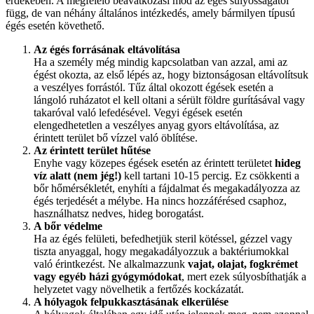
érdekében. A megfelelő beavatkozási mód az égés súlyosságától
függ, de van néhány általános intézkedés, amely bármilyen típusú
égés esetén követhető.
Az égés forrásának eltávolítása
Ha a személy még mindig kapcsolatban van azzal, ami az
égést okozta, az első lépés az, hogy biztonságosan eltávolítsuk
a veszélyes forrástól. Tűz által okozott égések esetén a
lángoló ruházatot el kell oltani a sérült földre gurításával vagy
takaróval való lefedésével. Vegyi égések esetén
elengedhetetlen a veszélyes anyag gyors eltávolítása, az
érintett terület bő vízzel való öblítése.
Az érintett terület hűtése
Enyhe vagy közepes égések esetén az érintett területet
hideg
víz alatt (nem jég!)
kell tartani 10-15 percig. Ez csökkenti a
bőr hőmérsékletét, enyhíti a fájdalmat és megakadályozza az
égés terjedését a mélybe. Ha nincs hozzáférésed csaphoz,
használhatsz nedves, hideg borogatást.
A bőr védelme
Ha az égés felületi, befedhetjük steril kötéssel, gézzel vagy
tiszta anyaggal, hogy megakadályozzuk a baktériumokkal
való érintkezést. Ne alkalmazzunk
vajat, olajat, fogkrémet
vagy egyéb házi gyógymódokat
, mert ezek súlyosbíthatják a
helyzetet vagy növelhetik a fertőzés kockázatát.
A hólyagok felpukkasztásának elkerülése