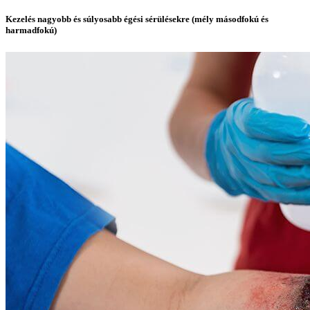
Kezelés nagyobb és súlyosabb égési sérülésekre (mély másodfokú és
harmadfokú)