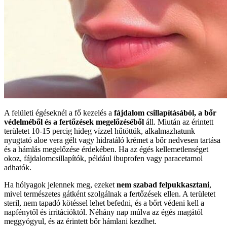
A felületi égéseknél a fő kezelés a
fájdalom csillapításából, a bőr
védelméből és a fertőzések megelőzéséből
áll. Miután az érintett
területet 10-15 percig hideg vízzel hűtöttük, alkalmazhatunk
nyugtató aloe vera gélt vagy hidratáló krémet a bőr nedvesen tartása
és a hámlás megelőzése érdekében. Ha az égés kellemetlenséget
okoz, fájdalomcsillapítók, például ibuprofen vagy paracetamol
adhatók.
Ha hólyagok jelennek meg, ezeket
nem szabad felpukkasztani
,
mivel természetes gátként szolgálnak a fertőzések ellen. A területet
steril, nem tapadó kötéssel lehet befedni, és a bőrt védeni kell a
napfénytől és irritációktól. Néhány nap múlva az égés magától
meggyógyul, és az érintett bőr hámlani kezdhet.