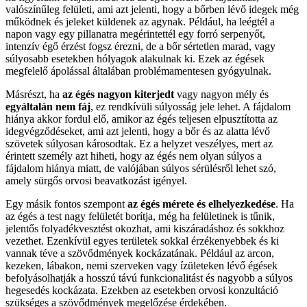
valószínűleg felületi, ami azt jelenti, hogy a bőrben lévő idegek még
működnek és jeleket küldenek az agynak. Például, ha leégtél a
napon vagy egy pillanatra megérintettél egy forró serpenyőt,
intenzív égő érzést fogsz érezni, de a bőr sértetlen marad, vagy
súlyosabb esetekben hólyagok alakulnak ki. Ezek az égések
megfelelő ápolással általában problémamentesen gyógyulnak.
Másrészt, ha
az égés nagyon kiterjedt
vagy nagyon mély és
egyáltalán nem fáj
, ez rendkívüli súlyosság jele lehet. A fájdalom
hiánya akkor fordul elő, amikor az égés teljesen elpusztította az
idegvégződéseket, ami azt jelenti, hogy a bőr és az alatta lévő
szövetek súlyosan károsodtak. Ez a helyzet veszélyes, mert az
érintett személy azt hiheti, hogy az égés nem olyan súlyos a
fájdalom hiánya miatt, de valójában súlyos sérülésről lehet szó,
amely sürgős orvosi beavatkozást igényel.
Egy másik fontos szempont
az égés mérete és elhelyezkedése
. Ha
az égés a test nagy felületét borítja, még ha felületinek is tűnik,
jelentős folyadékvesztést okozhat, ami kiszáradáshoz és sokkhoz
vezethet. Ezenkívül egyes területek sokkal érzékenyebbek és ki
vannak téve a szövődmények kockázatának. Például az arcon,
kezeken, lábakon, nemi szerveken vagy ízületeken lévő égések
befolyásolhatják a hosszú távú funkcionalitást és nagyobb a súlyos
hegesedés kockázata. Ezekben az esetekben orvosi konzultáció
szükséges a szövődmények megelőzése érdekében.