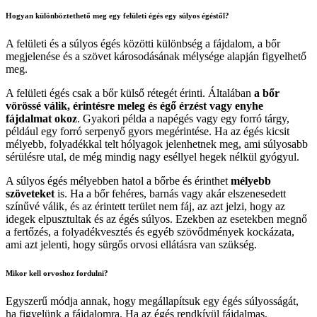
Hogyan különböztethető meg egy felületi égés egy súlyos égéstől?
A felületi és a súlyos égés közötti különbség a fájdalom, a bőr
megjelenése és a szövet károsodásának mélysége alapján figyelhető
meg.
A felületi égés csak a bőr külső rétegét érinti. Általában
a bőr
vörössé válik, érintésre meleg és égő érzést vagy enyhe
fájdalmat okoz
. Gyakori példa a napégés vagy egy forró tárgy,
például egy forró serpenyő gyors megérintése. Ha az égés kicsit
mélyebb, folyadékkal telt hólyagok jelenhetnek meg, ami súlyosabb
sérülésre utal, de még mindig nagy eséllyel hegek nélkül gyógyul.
A súlyos égés mélyebben hatol a bőrbe és érinthet
mélyebb
szöveteket
is. Ha a bőr fehéres, barnás vagy akár elszenesedett
színűvé válik, és az érintett terület nem fáj, az azt jelzi, hogy az
idegek elpusztultak és az égés súlyos. Ezekben az esetekben megnő
a fertőzés, a folyadékvesztés és egyéb szövődmények kockázata,
ami azt jelenti, hogy sürgős orvosi ellátásra van szükség.
Mikor kell orvoshoz fordulni?
Egyszerű módja annak, hogy megállapítsuk egy égés súlyosságát,
ha figyelünk a fájdalomra. Ha az égés rendkívül fájdalmas,