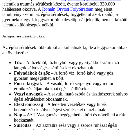
jelentik a traumás sérülések között, évente körülbelül 330.000
halálesetet okozva. A
Román Orvosi Folyóiratban
megjelent
tanulmány szerint az égési sérülések, függetlenül azok okától, a
gyermekek egyik leggyakoribb balesettípusát jelentik, nemek közötti
jelentős különbségek nélkül.
Az égési sérülések fő okai:
Az égési sérülések több okból alakulhatnak ki, de a leggyakoriabbak
a következők:
Tűz
– A tüzekből, tűzhelyből vagy gyertyákból származó
lángok súlyos égési sérüléseket okozhatnak.
Folyadékok és gőz
– A forró víz, forró kávé vagy gőz
gyorsan megégetheti a bőrt.
Forró tárgyak
– A vasaló, forró serpenyő vagy motor
érintkezés útján okozhat égési sérüléseket.
Vegyi anyagok
– A savak, maró szóda és tisztítószerek súlyos
égési sérüléseket okozhatnak.
Elektromosság
– A fedetlen vezetékek vagy hibás
berendezések súlyos égési sérüléseket okozhatnak.
Nap
– Az UV-sugárzás megégetheti a bőrt és növelheti a rák
kockázatát.
Súrlódás
– Az aszfaltra esés vagy a szoros ruházat égési