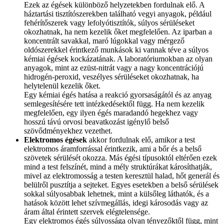
Ezek az égések különböző helyzetekben fordulnak elő. A
háztartási tisztítószerekben található vegyi anyagok, például
fehérítőszerek vagy lefolyótisztítók, súlyos sérüléseket
okozhatnak, ha nem kezelik őket megfelelően. Az iparban a
koncentrált savakkal, maró lúgokkal vagy mérgező
oldószerekkel érintkező munkások ki vannak téve a súlyos
kémiai égések kockázatának. A laboratóriumokban az olyan
anyagok, mint az ezüst-nitrát vagy a nagy koncentrációjú
hidrogén-peroxid, veszélyes sérüléseket okozhatnak, ha
helytelenül kezelik őket.
Egy kémiai égés hatása a reakció gyorsaságától és az anyag
semlegesítésére tett intézkedésektől függ. Ha nem kezelik
megfelelően, egy ilyen égés maradandó hegekhez vagy
hosszú távú orvosi beavatkozást igénylő belső
szövődményekhez vezethet.
Elektromos égések
akkor fordulnak elő, amikor a test
elektromos áramforrással érintkezik, ami a bőr és a belső
szövetek sérülését okozza. Más égési típusoktól eltérően ezek
mind a test felszínét, mind a mély struktúrákat károsíthatják,
mivel az elektromosság a testen keresztül halad, hőt generál és
belülről pusztítja a sejteket. Egyes esetekben a belső sérülések
sokkal súlyosabbak lehetnek, mint a külsőleg láthatók, és a
hatások között lehet szívmegállás, idegi károsodás vagy az
áram által érintett szervek elégtelensége.
Egy elektromos égés súlyossága olyan tényezőktől függ, mint