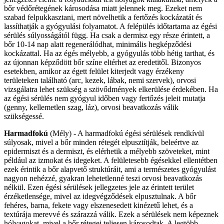
bőr védőrétegének károsodása miatt jelennek meg. Ezeket nem
szabad felpukkasztani, mert növelhetik a fertőzés kockázatát és
lassíthatják a gyógyulási folyamatot. A felépülés időtartama az égési
sérülés súlyosságától függ. Ha csak a dermisz egy része érintett, a
bőr 10-14 nap alatt regenerálódhat, minimális hegképződési
kockázattal. Ha az égés mélyebb, a gyógyulás több hétig tarthat, és
az újonnan képződött bőr színe eltérhet az eredetitől. Bizonyos
esetekben, amikor az égett felület kiterjedt vagy érzékeny
területeken található (arc, kezek, lábak, nemi szervek), orvosi
vizsgálatra lehet szükség a szövődmények elkerülése érdekében. Ha
az égési sérülés nem gyógyul időben vagy fertőzés jeleit mutatja
(genny, kellemetlen szag, láz), orvosi beavatkozás válik
szükségessé.
Harmadfokú
(Mély) - A harmadfokú égési sérülések rendkívül
súlyosak, mivel a bőr minden rétegét elpusztítják, beleértve az
epidermiszt és a dermiszt, és elérhetik a mélyebb szöveteket, mint
például az izmokat és idegeket. A felületesebb égésekkel ellentétben
ezek érintik a bőr alapvető struktúráit, ami a természetes gyógyulást
nagyon nehézzé, gyakran lehetetlenné teszi orvosi beavatkozás
nélkül. Ezen égési sérülések jellegzetes jele az érintett terület
érzéketlensége, mivel az idegvégződések elpusztulnak. A bőr
fehéres, barna, fekete vagy elszenesedett kinézetű lehet, és a
textúrája merevvé és szárazzá válik. Ezek a sérülések nem képeznek
hólyagokat, mivel a bőr rétegei teljesen károsodtak. A legtöbb