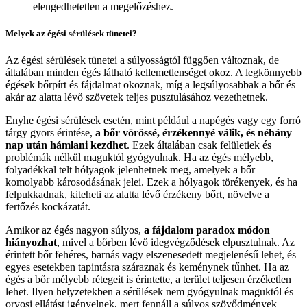
elengedhetetlen a megelőzéshez.
Melyek az égési sérülések tünetei?
Az égési sérülések tünetei a súlyosságtól függően változnak, de
általában minden égés látható kellemetlenséget okoz. A legkönnyebb
égések bőrpírt és fájdalmat okoznak, míg a legsúlyosabbak a bőr és
akár az alatta lévő szövetek teljes pusztulásához vezethetnek.
Enyhe égési sérülések esetén, mint például a napégés vagy egy forró
tárgy gyors érintése,
a bőr vörössé, érzékennyé válik, és néhány
nap után hámlani kezdhet
. Ezek általában csak felületiek és
problémák nélkül maguktól gyógyulnak. Ha az égés mélyebb,
folyadékkal telt hólyagok jelenhetnek meg, amelyek a bőr
komolyabb károsodásának jelei. Ezek a hólyagok törékenyek, és ha
felpukkadnak, kiteheti az alatta lévő érzékeny bőrt, növelve a
fertőzés kockázatát.
Amikor az égés nagyon súlyos,
a fájdalom paradox módon
hiányozhat
, mivel a bőrben lévő idegvégződések elpusztulnak. Az
érintett bőr fehéres, barnás vagy elszenesedett megjelenésű lehet, és
egyes esetekben tapintásra száraznak és keménynek tűnhet. Ha az
égés a bőr mélyebb rétegeit is érintette, a terület teljesen érzéketlen
lehet. Ilyen helyzetekben a sérülések nem gyógyulnak maguktól és
orvosi ellátást igényelnek, mert fennáll a súlyos szövődmények