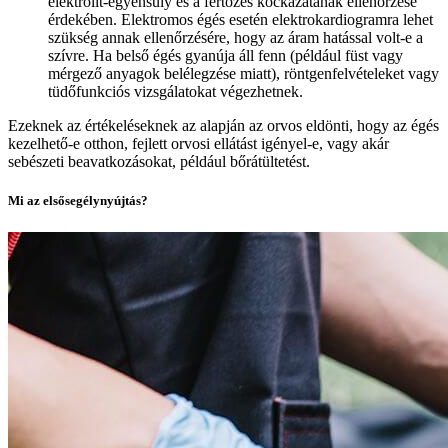
elektrolit-egyensúly és a fertőzés kockázatának ellenőrzése
érdekében. Elektromos égés esetén elektrokardiogramra lehet
szükség annak ellenőrzésére, hogy az áram hatással volt-e a
szívre. Ha belső égés gyanúja áll fenn (például füst vagy
mérgező anyagok belélegzése miatt), röntgenfelvételeket vagy
tüdőfunkciós vizsgálatokat végezhetnek.
Ezeknek az értékeléseknek az alapján az orvos eldönti, hogy az égés
kezelhető-e otthon, fejlett orvosi ellátást igényel-e, vagy akár
sebészeti beavatkozásokat, például bőrátültetést.
Mi az elsősegélynyújtás?