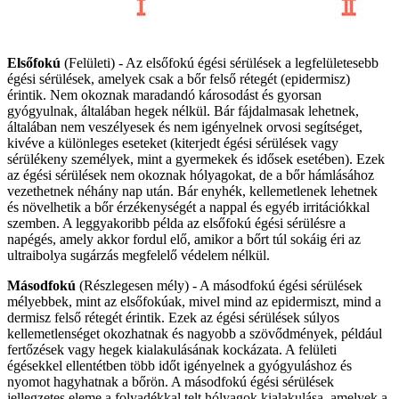
Elsőfokú
(Felületi) - Az elsőfokú égési sérülések a legfelületesebb
égési sérülések, amelyek csak a bőr felső rétegét (epidermisz)
érintik. Nem okoznak maradandó károsodást és gyorsan
gyógyulnak, általában hegek nélkül. Bár fájdalmasak lehetnek,
általában nem veszélyesek és nem igényelnek orvosi segítséget,
kivéve a különleges eseteket (kiterjedt égési sérülések vagy
sérülékeny személyek, mint a gyermekek és idősek esetében). Ezek
az égési sérülések nem okoznak hólyagokat, de a bőr hámlásához
vezethetnek néhány nap után. Bár enyhék, kellemetlenek lehetnek
és növelhetik a bőr érzékenységét a nappal és egyéb irritációkkal
szemben. A leggyakoribb példa az elsőfokú égési sérülésre a
napégés, amely akkor fordul elő, amikor a bőrt túl sokáig éri az
ultraibolya sugárzás megfelelő védelem nélkül.
Másodfokú
(Részlegesen mély) - A másodfokú égési sérülések
mélyebbek, mint az elsőfokúak, mivel mind az epidermiszt, mind a
dermisz felső rétegét érintik. Ezek az égési sérülések súlyos
kellemetlenséget okozhatnak és nagyobb a szövődmények, például
fertőzések vagy hegek kialakulásának kockázata. A felületi
égésekkel ellentétben több időt igényelnek a gyógyuláshoz és
nyomot hagyhatnak a bőrön. A másodfokú égési sérülések
jellegzetes eleme a folyadékkal telt hólyagok kialakulása, amelyek a