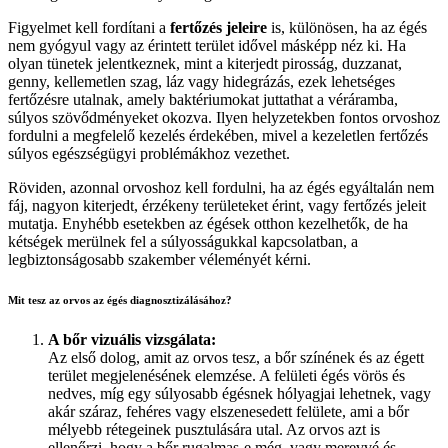
Figyelmet kell fordítani a
fertőzés jeleire
is, különösen, ha az égés
nem gyógyul vagy az érintett terület idővel másképp néz ki. Ha
olyan tünetek jelentkeznek, mint a kiterjedt pirosság, duzzanat,
genny, kellemetlen szag, láz vagy hidegrázás, ezek lehetséges
fertőzésre utalnak, amely baktériumokat juttathat a véráramba,
súlyos szövődményeket okozva. Ilyen helyzetekben fontos orvoshoz
fordulni a megfelelő kezelés érdekében, mivel a kezeletlen fertőzés
súlyos egészségügyi problémákhoz vezethet.
Röviden, azonnal orvoshoz kell fordulni, ha az égés egyáltalán nem
fáj, nagyon kiterjedt, érzékeny területeket érint, vagy fertőzés jeleit
mutatja. Enyhébb esetekben az égések otthon kezelhetők, de ha
kétségek merülnek fel a súlyosságukkal kapcsolatban, a
legbiztonságosabb szakember véleményét kérni.
Mit tesz az orvos az égés diagnosztizálásához?
A bőr vizuális vizsgálata:
Az első dolog, amit az orvos tesz, a bőr színének és az égett
terület megjelenésének elemzése. A felületi égés vörös és
nedves, míg egy súlyosabb égésnek hólyagjai lehetnek, vagy
akár száraz, fehéres vagy elszenesedett felülete, ami a bőr
mélyebb rétegeinek pusztulására utal. Az orvos azt is
ellenőrzi, hogy a bőr rugalmas-e még, vagy merevvé és