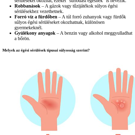
sérüléseket okozhat, ezeket "súrlódási égésnek" is nevezik.
Robbanások
– A gázok vagy tűzijátékok súlyos égési
sérülésekhez vezethetnek.
Forró víz a fürdőben
– A túl forró zuhanyok vagy fürdők
súlyos égési sérüléseket okozhatnak, különösen
gyermekeknél.
Gyúlékony anyagok
– A benzin vagy alkohol meggyulladhat
a bőrön.
Melyek az égési sérülések típusai súlyosság szerint?