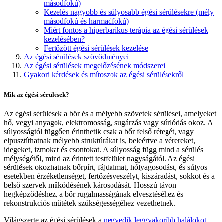
másodfokú)
Kezelés nagyobb és súlyosabb égési sérülésekre (mély
másodfokú és harmadfokú)
Miért fontos a hiperbárikus terápia az égési sérülések
kezelésében?
Fertőzött égési sérülések kezelése
Az égési sérülések szövődményei
Az égési sérülések megelőzésének módszerei
Gyakori kérdések és mítoszok az égési sérülésekről
Mik az égési sérülések?
Az égési sérülések a bőr és a mélyebb szövetek sérülései, amelyeket
hő, vegyi anyagok, elektromosság, sugárzás vagy súrlódás okoz. A
súlyosságtól függően érinthetik csak a bőr felső rétegét, vagy
elpusztíthatnak mélyebb struktúrákat is, beleértve a vérereket,
idegeket, izmokat és csontokat. A súlyosság függ mind a sérülés
mélységétől, mind az érintett testfelület nagyságától. Az égési
sérülések okozhatnak bőrpírt, fájdalmat, hólyagosodást, és súlyos
esetekben érzéketlenséget, fertőzésveszélyt, kiszáradást, sokkot és a
belső szervek működésének károsodását. Hosszú távon
hegképződéshez, a bőr rugalmasságának elvesztéséhez és
rekonstrukciós műtétek szükségességéhez vezethetnek.
Világszerte az égési sérülések a
negyedik leggyakoribb halálokot