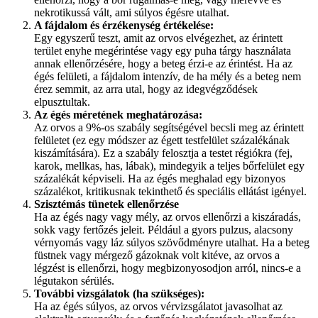
nekrotikussá vált, ami súlyos égésre utalhat.
A fájdalom és érzékenység értékelése:
Egy egyszerű teszt, amit az orvos elvégezhet, az érintett
terület enyhe megérintése vagy egy puha tárgy használata
annak ellenőrzésére, hogy a beteg érzi-e az érintést. Ha az
égés felületi, a fájdalom intenzív, de ha mély és a beteg nem
érez semmit, az arra utal, hogy az idegvégződések
elpusztultak.
Az égés méretének meghatározása:
Az orvos a 9%-os szabály segítségével becsli meg az érintett
felületet (ez egy módszer az égett testfelület százalékának
kiszámítására). Ez a szabály felosztja a testet régiókra (fej,
karok, mellkas, has, lábak), mindegyik a teljes bőrfelület egy
százalékát képviseli. Ha az égés meghalad egy bizonyos
százalékot, kritikusnak tekinthető és speciális ellátást igényel.
Szisztémás tünetek ellenőrzése
Ha az égés nagy vagy mély, az orvos ellenőrzi a kiszáradás,
sokk vagy fertőzés jeleit. Például a gyors pulzus, alacsony
vérnyomás vagy láz súlyos szövődményre utalhat. Ha a beteg
füstnek vagy mérgező gázoknak volt kitéve, az orvos a
légzést is ellenőrzi, hogy megbizonyosodjon arról, nincs-e a
légutakon sérülés.
További vizsgálatok (ha szükséges):
Ha az égés súlyos, az orvos vérvizsgálatot javasolhat az