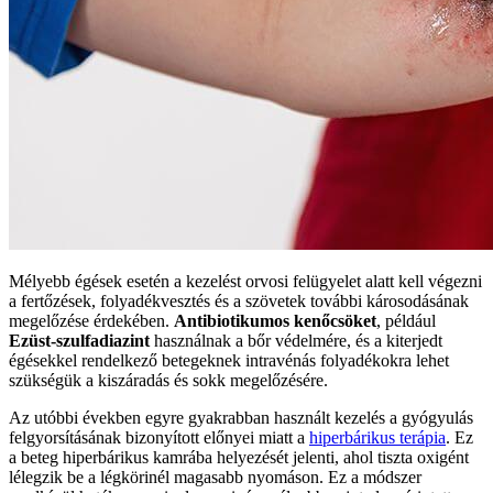
Mélyebb égések esetén a kezelést orvosi felügyelet alatt kell végezni
a fertőzések, folyadékvesztés és a szövetek további károsodásának
megelőzése érdekében.
Antibiotikumos kenőcsöket
, például
Ezüst-szulfadiazint
használnak a bőr védelmére, és a kiterjedt
égésekkel rendelkező betegeknek intravénás folyadékokra lehet
szükségük a kiszáradás és sokk megelőzésére.
Az utóbbi években egyre gyakrabban használt kezelés a gyógyulás
felgyorsításának bizonyított előnyei miatt a
hiperbárikus terápia
. Ez
a beteg hiperbárikus kamrába helyezését jelenti, ahol tiszta oxigént
lélegzik be a légkörinél magasabb nyomáson. Ez a módszer