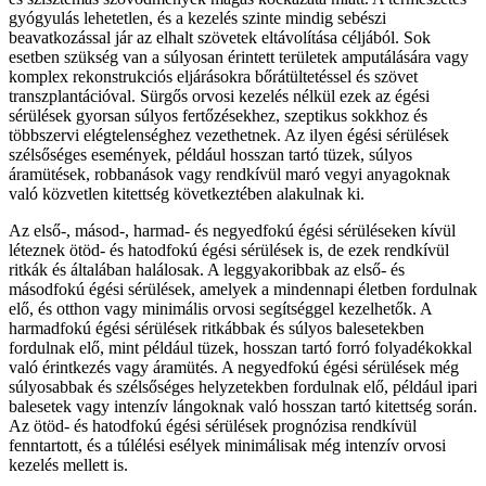
gyógyulás lehetetlen, és a kezelés szinte mindig sebészi
beavatkozással jár az elhalt szövetek eltávolítása céljából. Sok
esetben szükség van a súlyosan érintett területek amputálására vagy
komplex rekonstrukciós eljárásokra bőrátültetéssel és szövet
transzplantációval. Sürgős orvosi kezelés nélkül ezek az égési
sérülések gyorsan súlyos fertőzésekhez, szeptikus sokkhoz és
többszervi elégtelenséghez vezethetnek. Az ilyen égési sérülések
szélsőséges események, például hosszan tartó tüzek, súlyos
áramütések, robbanások vagy rendkívül maró vegyi anyagoknak
való közvetlen kitettség következtében alakulnak ki.
Az első-, másod-, harmad- és negyedfokú égési sérüléseken kívül
léteznek ötöd- és hatodfokú égési sérülések is, de ezek rendkívül
ritkák és általában halálosak. A leggyakoribbak az első- és
másodfokú égési sérülések, amelyek a mindennapi életben fordulnak
elő, és otthon vagy minimális orvosi segítséggel kezelhetők. A
harmadfokú égési sérülések ritkábbak és súlyos balesetekben
fordulnak elő, mint például tüzek, hosszan tartó forró folyadékokkal
való érintkezés vagy áramütés. A negyedfokú égési sérülések még
súlyosabbak és szélsőséges helyzetekben fordulnak elő, például ipari
balesetek vagy intenzív lángoknak való hosszan tartó kitettség során.
Az ötöd- és hatodfokú égési sérülések prognózisa rendkívül
fenntartott, és a túlélési esélyek minimálisak még intenzív orvosi
kezelés mellett is.