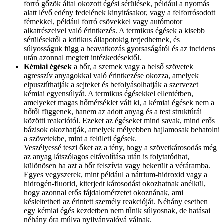
forró gőzök által okozott égési sérülések, például a nyomás
alatt lévő edény fedelének kinyitásakor, vagy a felforrósodott
fémekkel, például forró csövekkel vagy autómotor
alkatrészeivel való érintkezés. A termikus égések a kisebb
sérülésektől a kritikus állapotokig terjedhetnek, és
súlyosságuk függ a beavatkozás gyorsaságától és az incidens
után azonnal megtett intézkedésektől.
Kémiai égések
a bőr, a szemek vagy a belső szövetek
agresszív anyagokkal való érintkezése okozza, amelyek
elpusztíthatják a sejteket és befolyásolhatják a szervezet
kémiai egyensúlyát. A termikus égésekkel ellentétben,
amelyeket magas hőmérséklet vált ki, a kémiai égések nem a
hőtől függenek, hanem az adott anyag és a test struktúrái
közötti reakciótól. Ezeket az égéseket mind savak, mind erős
bázisok okozhatják, amelyek mélyebben hajlamosak behatolni
a szövetekbe, mint a felületi égések.
Veszélyessé teszi őket az a tény, hogy a szövetkárosodás még
az anyag látszólagos eltávolítása után is folytatódhat,
különösen ha azt a bőr felszívta vagy bekerült a véráramba.
Egyes vegyszerek, mint például a nátrium-hidroxid vagy a
hidrogén-fluorid, kiterjedt károsodást okozhatnak anélkül,
hogy azonnal erős fájdalomérzetet okoznának, ami
késleltetheti az érintett személy reakcióját. Néhány esetben
egy kémiai égés kezdetben nem tűnik súlyosnak, de hatásai
néhány óra múlva nyilvánvalóvá válnak.