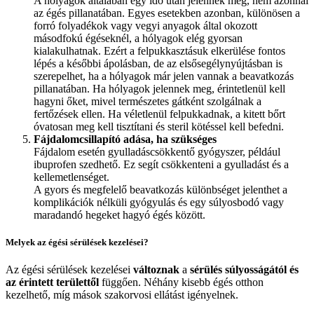
A hólyagok általában egy idő után jelennek meg, nem azonnal
az égés pillanatában. Egyes esetekben azonban, különösen a
forró folyadékok vagy vegyi anyagok által okozott
másodfokú égéseknél, a hólyagok elég gyorsan
kialakulhatnak. Ezért a felpukkasztásuk elkerülése fontos
lépés a későbbi ápolásban, de az elsősegélynyújtásban is
szerepelhet, ha a hólyagok már jelen vannak a beavatkozás
pillanatában. Ha hólyagok jelennek meg, érintetlenül kell
hagyni őket, mivel természetes gátként szolgálnak a
fertőzések ellen. Ha véletlenül felpukkadnak, a kitett bőrt
óvatosan meg kell tisztítani és steril kötéssel kell befedni.
Fájdalomcsillapító adása, ha szükséges
Fájdalom esetén gyulladáscsökkentő gyógyszer, például
ibuprofen szedhető. Ez segít csökkenteni a gyulladást és a
kellemetlenséget.
A gyors és megfelelő beavatkozás különbséget jelenthet a
komplikációk nélküli gyógyulás és egy súlyosbodó vagy
maradandó hegeket hagyó égés között.
Melyek az égési sérülések kezelései?
Az égési sérülések kezelései
változnak
a
sérülés súlyosságától és
az érintett területtől
függően. Néhány kisebb égés otthon
kezelhető, míg mások szakorvosi ellátást igényelnek.