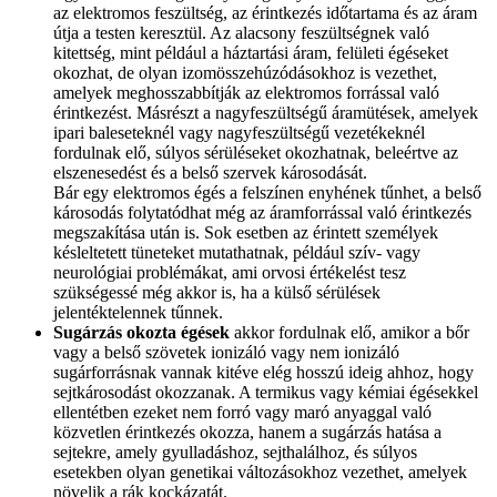
az elektromos feszültség, az érintkezés időtartama és az áram
útja a testen keresztül. Az alacsony feszültségnek való
kitettség, mint például a háztartási áram, felületi égéseket
okozhat, de olyan izomösszehúzódásokhoz is vezethet,
amelyek meghosszabbítják az elektromos forrással való
érintkezést. Másrészt a nagyfeszültségű áramütések, amelyek
ipari baleseteknél vagy nagyfeszültségű vezetékeknél
fordulnak elő, súlyos sérüléseket okozhatnak, beleértve az
elszenesedést és a belső szervek károsodását.
Bár egy elektromos égés a felszínen enyhének tűnhet, a belső
károsodás folytatódhat még az áramforrással való érintkezés
megszakítása után is. Sok esetben az érintett személyek
késleltetett tüneteket mutathatnak, például szív- vagy
neurológiai problémákat, ami orvosi értékelést tesz
szükségessé még akkor is, ha a külső sérülések
jelentéktelennek tűnnek.
Sugárzás okozta égések
akkor fordulnak elő, amikor a bőr
vagy a belső szövetek ionizáló vagy nem ionizáló
sugárforrásnak vannak kitéve elég hosszú ideig ahhoz, hogy
sejtkárosodást okozzanak. A termikus vagy kémiai égésekkel
ellentétben ezeket nem forró vagy maró anyaggal való
közvetlen érintkezés okozza, hanem a sugárzás hatása a
sejtekre, amely gyulladáshoz, sejthalálhoz, és súlyos
esetekben olyan genetikai változásokhoz vezethet, amelyek
növelik a rák kockázatát.