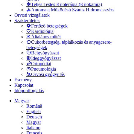
Teljes Testes Krioterápia (Kriokamra)
Automata Működésű Száraz Hidromasszázs
Orvosi vizsgálatok
Szakterületek
Fertőző betegségek
Kardiológia
Általános műtét
Cukorbetegség, táplálkozás és anyagcsere-
betegségek
Belgyógyászat
Ideggyógyászat
Ortopédiai
Pneumológia
Orvosi gyógyulás
Esemény
Kapcsolat
Időpontfoglalás
Magyar
Română
English
Deutsch
Magyar
Italiano
Français